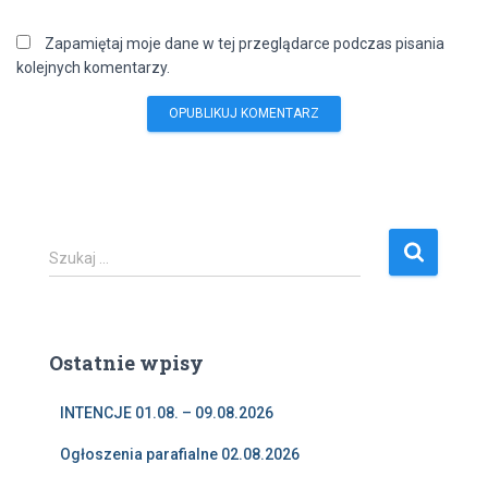
Zapamiętaj moje dane w tej przeglądarce podczas pisania
kolejnych komentarzy.
S
Szukaj …
z
u
k
a
Ostatnie wpisy
j
:
INTENCJE 01.08. – 09.08.2026
Ogłoszenia parafialne 02.08.2026