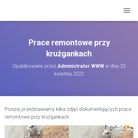
P
R
Z
E
Ł
Prace remontowe przy
Ą
C
krużgankach
Z
N
Opublikowane przez
Administrator WWW
w dniu
23
A
kwietnia 2022
W
I
G
A
C
J
Poniżej przedstawiamy kilka zdjęć dokumentujących prace
Ę
remontowe przy krużgankach.